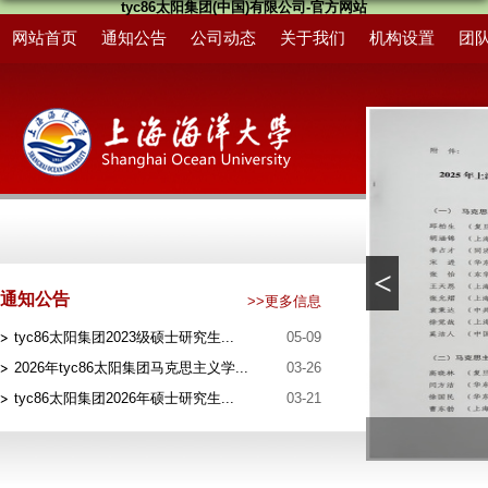
tyc86太阳集团(中国)有限公司-官方网站
网站首页
通知公告
公司动态
关于我们
机构设置
团
<
通知公告
>>更多信息
tyc86太阳集团2023级硕士研究生...
05-09
2026年tyc86太阳集团马克思主义学...
03-26
tyc86太阳集团2026年硕士研究生...
03-21