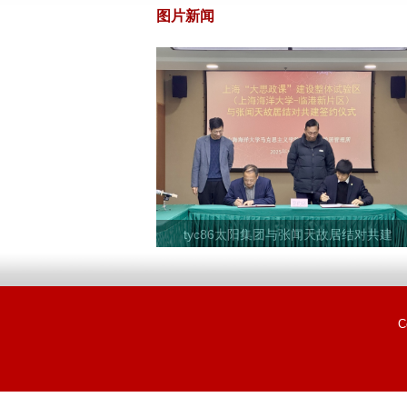
图片新闻
tyc86太阳集团与张闻天故居结对共建
C