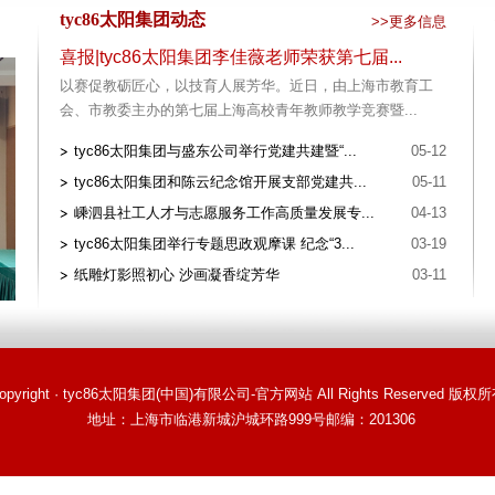
tyc86太阳集团动态
>>更多信息
喜报|tyc86太阳集团李佳薇老师荣获第七届...
以赛促教砺匠心，以技育人展芳华。近日，由上海市教育工
会、市教委主办的第七届上海高校青年教师教学竞赛暨...
tyc86太阳集团与盛东公司举行党建共建暨“...
05-12
tyc86太阳集团和陈云纪念馆开展支部党建共...
05-11
嵊泗县社工人才与志愿服务工作高质量发展专...
04-13
tyc86太阳集团举行专题思政观摩课 纪念“3...
03-19
纸雕灯影照初心 沙画凝香绽芳华
03-11
opyright · tyc86太阳集团(中国)有限公司-官方网站 All Rights Reserved 版权
地址：上海市临港新城沪城环路999号
邮编：201306