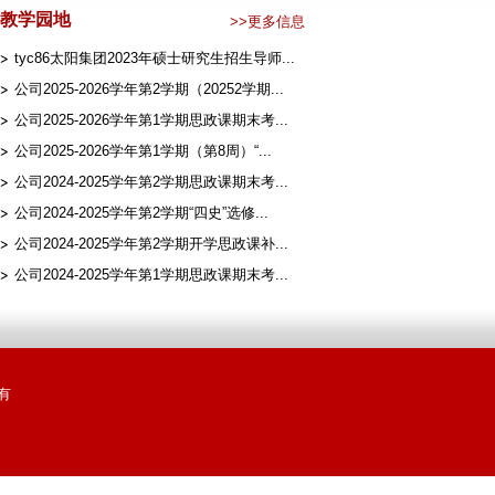
教学园地
>>更多信息
tyc86太阳集团2023年硕士研究生招生导师...
公司2025-2026学年第2学期（20252学期...
公司2025-2026学年第1学期思政课期末考...
公司2025-2026学年第1学期（第8周）“...
公司2024-2025学年第2学期思政课期末考...
公司2024-2025学年第2学期“四史”选修...
公司2024-2025学年第2学期开学思政课补...
公司2024-2025学年第1学期思政课期末考...
所有