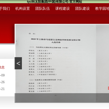
tyc86太阳集团(中国)有限公司-官方网站
于我们
机构设置
团队队伍
课程建设
团队建设
教学园
<
信息
-09
-26
-21