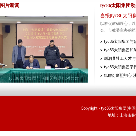
图片新闻
tyc86太阳集团
喜报|tyc86太
以赛促教砺匠心，以
会、市教委主办的第
tyc86太阳集团与
tyc86太阳集团
嵊泗县社工人才与
tyc86太阳集团举
纸雕灯影照初心 
tyc86太阳集团与张闻天故居结对共建
Copyright · tyc86太阳集团(
地址：上海市临