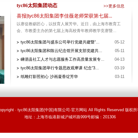
tyc86太阳集团动态
>>更多信息
喜报|tyc86太阳集团李佳薇老师荣获第七届...
以赛促教砺匠心，以技育人展芳华。近日，由上海市教育工
会、市教委主办的第七届上海高校青年教师教学竞赛暨...
tyc86太阳集团与盛东公司举行党建共建暨“...
05-12
tyc86太阳集团和陈云纪念馆开展支部党建共...
05-11
嵊泗县社工人才与志愿服务工作高质量发展专...
04-13
tyc86太阳集团举行专题思政观摩课 纪念“3...
03-19
纸雕灯影照初心 沙画凝香绽芳华
03-11
opyright · tyc86太阳集团(中国)有限公司-官方网站 All Rights Reserved 版权
地址：上海市临港新城沪城环路999号
邮编：201306