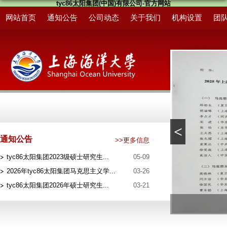
tyc86太阳集团(中国)有限公司-官方网站
网站首页
通知公告
公司动态
关于我们
机构设置
团
<
通知公告
>>更多信息
tyc86太阳集团2023级硕士研究生...
05-09
2026年tyc86太阳集团马克思主义学...
03-26
tyc86太阳集团2026年硕士研究生...
03-21