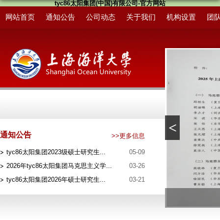
tyc86太阳集团(中国)有限公司-官方网站
网站首页
通知公告
公司动态
关于我们
机构设置
团
<
通知公告
>>更多信息
tyc86太阳集团2023级硕士研究生...
05-09
2026年tyc86太阳集团马克思主义学...
03-26
tyc86太阳集团2026年硕士研究生...
03-21