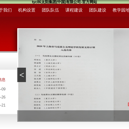
tyc86太阳集团(中国)有限公司-官方网站
于我们
机构设置
团队队伍
课程建设
团队建设
教学园
<
信息
-09
-26
-21