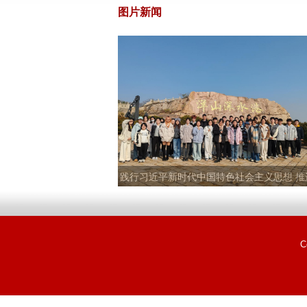
图片新闻
践行习近平新时代中国特色社会主义思想 推
本科思...
C