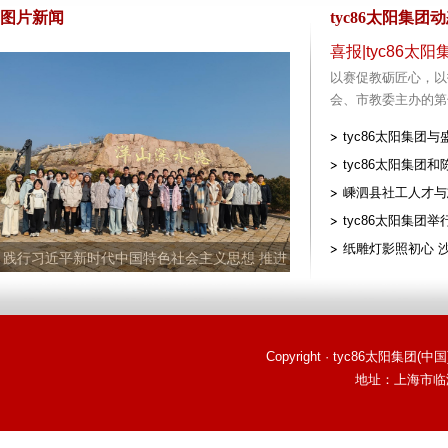
图片新闻
tyc86太阳集团
喜报|tyc86太
以赛促教砺匠心，以
会、市教委主办的第
tyc86太阳集团与
tyc86太阳集团
嵊泗县社工人才与
tyc86太阳集团举
纸雕灯影照初心 
践行习近平新时代中国特色社会主义思想 推进
本科思...
Copyright · tyc86太阳集团(
地址：上海市临