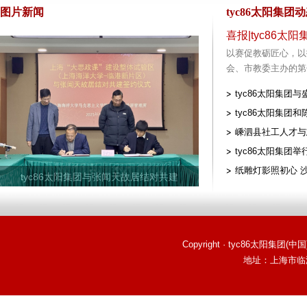
图片新闻
tyc86太阳集团
喜报|tyc86太
以赛促教砺匠心，以
会、市教委主办的第
tyc86太阳集团与
tyc86太阳集团
嵊泗县社工人才与
tyc86太阳集团举
纸雕灯影照初心 
tyc86太阳集团与张闻天故居结对共建
Copyright · tyc86太阳集团(
地址：上海市临