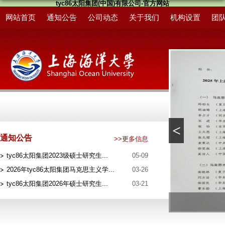
tyc86太阳集团(中国)有限公司-官方网站
网站首页
通知公告
公司动态
关于我们
机构设置
团
<
通知公告
>>更多信息
tyc86太阳集团2023级硕士研究生...
05-09
2026年tyc86太阳集团马克思主义学...
03-26
tyc86太阳集团2026年硕士研究生...
03-21