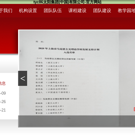
tyc86太阳集团(中国)有限公司-官方网站
于我们
机构设置
团队队伍
课程建设
团队建设
教学园
<
信息
-09
-26
-21