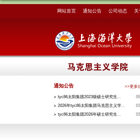
网站首页
通知公告
公司动态
关
通知公告
>>更多
tyc86太阳集团2023级硕士研究生...
05
2026年tyc86太阳集团马克思主义学...
03
tyc86太阳集团2026年硕士研究生...
03