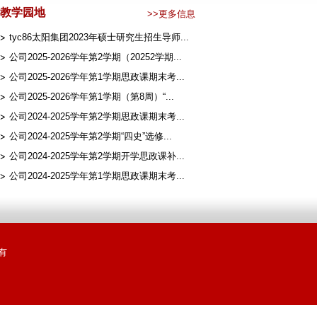
教学园地
>>更多信息
tyc86太阳集团2023年硕士研究生招生导师...
公司2025-2026学年第2学期（20252学期...
公司2025-2026学年第1学期思政课期末考...
公司2025-2026学年第1学期（第8周）“...
公司2024-2025学年第2学期思政课期末考...
公司2024-2025学年第2学期“四史”选修...
公司2024-2025学年第2学期开学思政课补...
公司2024-2025学年第1学期思政课期末考...
所有