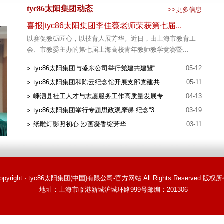
tyc86太阳集团动态
>>更多信息
喜报|tyc86太阳集团李佳薇老师荣获第七届...
以赛促教砺匠心，以技育人展芳华。近日，由上海市教育工
会、市教委主办的第七届上海高校青年教师教学竞赛暨...
tyc86太阳集团与盛东公司举行党建共建暨“...
05-12
tyc86太阳集团和陈云纪念馆开展支部党建共...
05-11
嵊泗县社工人才与志愿服务工作高质量发展专...
04-13
tyc86太阳集团举行专题思政观摩课 纪念“3...
03-19
纸雕灯影照初心 沙画凝香绽芳华
03-11
opyright · tyc86太阳集团(中国)有限公司-官方网站 All Rights Reserved 版权
地址：上海市临港新城沪城环路999号
邮编：201306