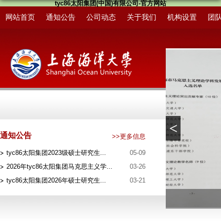
tyc86太阳集团(中国)有限公司-官方网站
网站首页
通知公告
公司动态
关于我们
机构设置
团
<
通知公告
>>更多信息
tyc86太阳集团2023级硕士研究生...
05-09
2026年tyc86太阳集团马克思主义学...
03-26
tyc86太阳集团2026年硕士研究生...
03-21