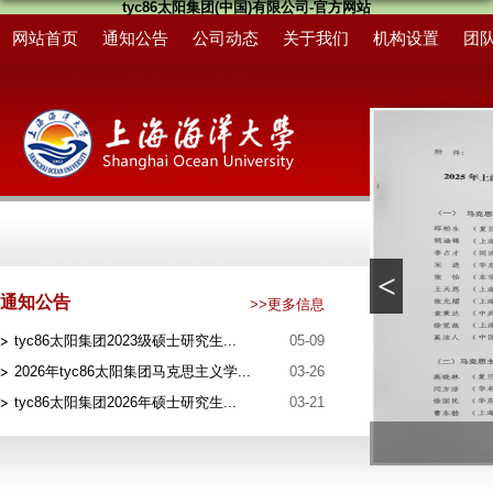
tyc86太阳集团(中国)有限公司-官方网站
网站首页
通知公告
公司动态
关于我们
机构设置
团
<
通知公告
>>更多信息
tyc86太阳集团2023级硕士研究生...
05-09
2026年tyc86太阳集团马克思主义学...
03-26
tyc86太阳集团2026年硕士研究生...
03-21