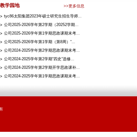
教学园地
>>更多信息
tyc86太阳集团2023年硕士研究生招生导师...
公司2025-2026学年第2学期（20252学期...
公司2025-2026学年第1学期思政课期末考...
公司2025-2026学年第1学期（第8周）“...
公司2024-2025学年第2学期思政课期末考...
公司2024-2025学年第2学期“四史”选修...
公司2024-2025学年第2学期开学思政课补...
公司2024-2025学年第1学期思政课期末考...
所有