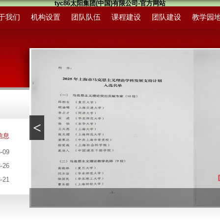
tyc86太阳集团(中国)有限公司-官方网站
于我们
机构设置
团队队伍
课程建设
团队建设
教学园
<
信息
-09
-26
-21