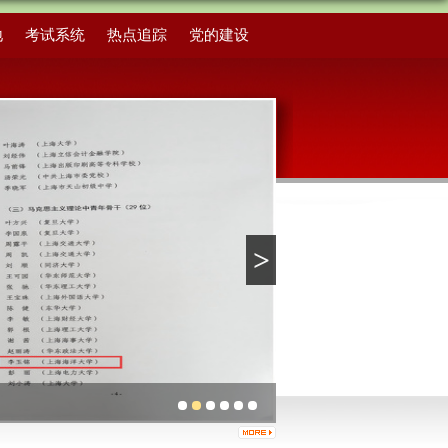
地
考试系统
热点追踪
党的建设
>