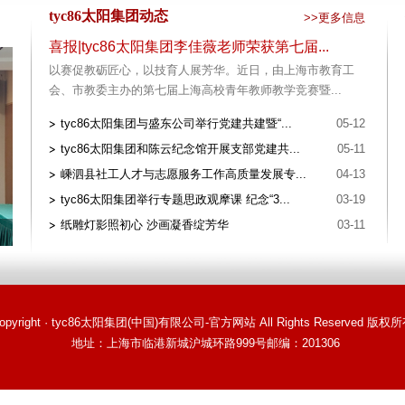
tyc86太阳集团动态
>>更多信息
喜报|tyc86太阳集团李佳薇老师荣获第七届...
以赛促教砺匠心，以技育人展芳华。近日，由上海市教育工
会、市教委主办的第七届上海高校青年教师教学竞赛暨...
tyc86太阳集团与盛东公司举行党建共建暨“...
05-12
tyc86太阳集团和陈云纪念馆开展支部党建共...
05-11
嵊泗县社工人才与志愿服务工作高质量发展专...
04-13
tyc86太阳集团举行专题思政观摩课 纪念“3...
03-19
纸雕灯影照初心 沙画凝香绽芳华
03-11
opyright · tyc86太阳集团(中国)有限公司-官方网站 All Rights Reserved 版权
地址：上海市临港新城沪城环路999号
邮编：201306