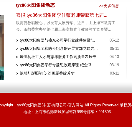
tyc86太阳集团动态
>>更多信息
喜报|tyc86太阳集团李佳薇老师荣获第七届...
以赛促教砺匠心，以技育人展芳华。近日，由上海市教育工
会、市教委主办的第七届上海高校青年教师教学竞赛暨...
tyc86太阳集团与盛东公司举行党建共建暨“...
05-12
tyc86太阳集团和陈云纪念馆开展支部党建共...
05-11
嵊泗县社工人才与志愿服务工作高质量发展专...
04-13
tyc86太阳集团举行专题思政观摩课 纪念“3...
03-19
纸雕灯影照初心 沙画凝香绽芳华
03-11
opyright · tyc86太阳集团(中国)有限公司-官方网站 All Rights Reserved 版权
地址：上海市临港新城沪城环路999号
邮编：201306