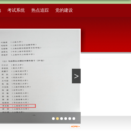
地
考试系统
热点追踪
党的建设
>