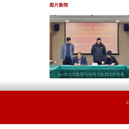
图片新闻
tyc86太阳集团与张闻天故居结对共建
C