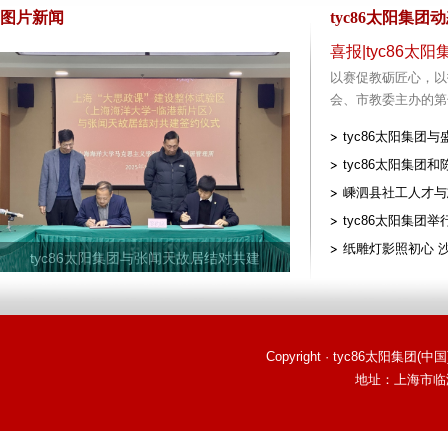
图片新闻
tyc86太阳集团
喜报|tyc86太
以赛促教砺匠心，以
会、市教委主办的第
tyc86太阳集团与
tyc86太阳集团
嵊泗县社工人才与
tyc86太阳集团举
纸雕灯影照初心 
tyc86太阳集团与张闻天故居结对共建
Copyright · tyc86太阳集团(
地址：上海市临