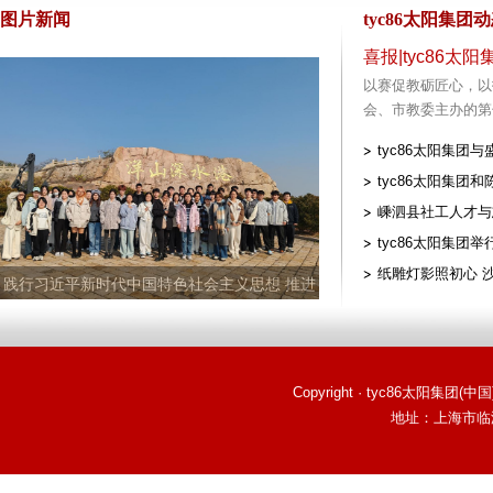
图片新闻
tyc86太阳集团
喜报|tyc86太
以赛促教砺匠心，以
会、市教委主办的第
tyc86太阳集团与
tyc86太阳集团
嵊泗县社工人才与
tyc86太阳集团举
纸雕灯影照初心 
践行习近平新时代中国特色社会主义思想 推进
本科思...
Copyright · tyc86太阳集团(
地址：上海市临