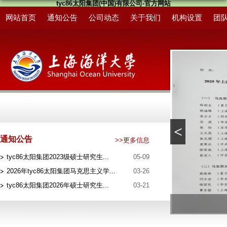
tyc86太阳集团(中国)有限公司-官方网站
网站首页
通知公告
公司动态
关于我们
机构设置
团
<
通知公告
>>更多信息
tyc86太阳集团2023级硕士研究生...
05-09
2026年tyc86太阳集团马克思主义学...
03-26
tyc86太阳集团2026年硕士研究生...
03-21