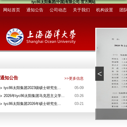
tyc86太阳集团(中国)有限公司-官方网站
网站首页
通知公告
公司动态
关于我们
机构设置
团
<
通知公告
>>更多信息
tyc86太阳集团2023级硕士研究生...
05-09
2026年tyc86太阳集团马克思主义学...
03-26
tyc86太阳集团2026年硕士研究生...
03-21