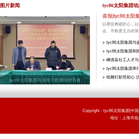
图片新闻
tyc86太阳集团
喜报|tyc86太
以赛促教砺匠心，以
会、市教委主办的第
tyc86太阳集团与
tyc86太阳集团
嵊泗县社工人才与
tyc86太阳集团举
纸雕灯影照初心 
tyc86太阳集团与张闻天故居结对共建
Copyright · tyc86太阳集团(
地址：上海市临