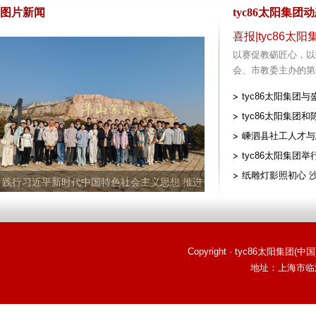
图片新闻
tyc86太阳集团
喜报|tyc86太
以赛促教砺匠心，以
会、市教委主办的第
tyc86太阳集团与
tyc86太阳集团
嵊泗县社工人才与
tyc86太阳集团举
纸雕灯影照初心 
践行习近平新时代中国特色社会主义思想 推进
本科思...
Copyright · tyc86太阳集团(
地址：上海市临