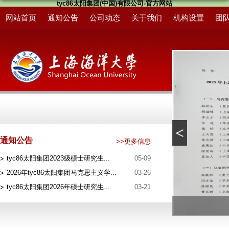
tyc86太阳集团(中国)有限公司-官方网站
网站首页
通知公告
公司动态
关于我们
机构设置
团
<
通知公告
>>更多信息
tyc86太阳集团2023级硕士研究生...
05-09
2026年tyc86太阳集团马克思主义学...
03-26
tyc86太阳集团2026年硕士研究生...
03-21