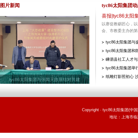
图片新闻
tyc86太阳集团
喜报|tyc86太
以赛促教砺匠心，以
会、市教委主办的第
tyc86太阳集团与
tyc86太阳集团
嵊泗县社工人才与
tyc86太阳集团举
纸雕灯影照初心 
tyc86太阳集团与张闻天故居结对共建
Copyright · tyc86太阳集团(
地址：上海市临