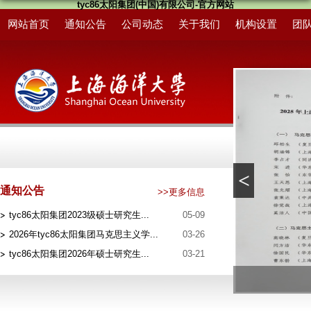
tyc86太阳集团(中国)有限公司-官方网站
网站首页
通知公告
公司动态
关于我们
机构设置
团
<
通知公告
>>更多信息
tyc86太阳集团2023级硕士研究生...
05-09
2026年tyc86太阳集团马克思主义学...
03-26
tyc86太阳集团2026年硕士研究生...
03-21