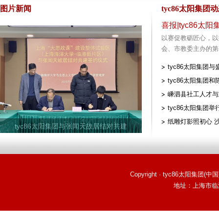
图片新闻
tyc86太阳集团
喜报|tyc86太
以赛促教砺匠心，以
会、市教委主办的第
tyc86太阳集团与
tyc86太阳集团
嵊泗县社工人才与
tyc86太阳集团举
纸雕灯影照初心 
tyc86太阳集团与张闻天故居结对共建
Copyright · tyc86太阳集团(
地址：上海市临