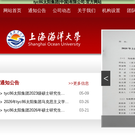
tyc86太阳集团(中国)有限公司-官方网站
网站首页
通知公告
公司动态
关于我们
机构设置
团
<
通知公告
>>更多信息
tyc86太阳集团2023级硕士研究生...
05-09
2026年tyc86太阳集团马克思主义学...
03-26
tyc86太阳集团2026年硕士研究生...
03-21