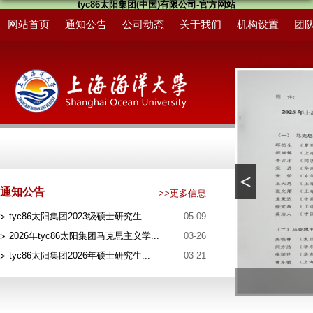
tyc86太阳集团(中国)有限公司-官方网站
网站首页
通知公告
公司动态
关于我们
机构设置
团
<
通知公告
>>更多信息
tyc86太阳集团2023级硕士研究生...
05-09
2026年tyc86太阳集团马克思主义学...
03-26
tyc86太阳集团2026年硕士研究生...
03-21