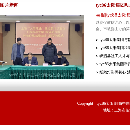
图片新闻
tyc86太阳集团
喜报|tyc86太
以赛促教砺匠心，以
会、市教委主办的第
tyc86太阳集团与
tyc86太阳集团
嵊泗县社工人才与
tyc86太阳集团举
纸雕灯影照初心 
tyc86太阳集团与张闻天故居结对共建
Copyright · tyc86太阳集团(
地址：上海市临